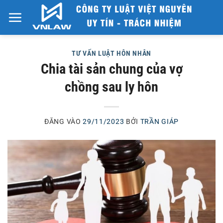
Bỏ
qua
nội
dung
TƯ VẤN LUẬT HÔN NHÂN
Chia tài sản chung của vợ
chồng sau ly hôn
ĐĂNG VÀO
29/11/2023
BỞI
TRẦN GIÁP