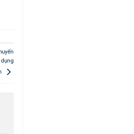
chuyển
ử dụng
ân