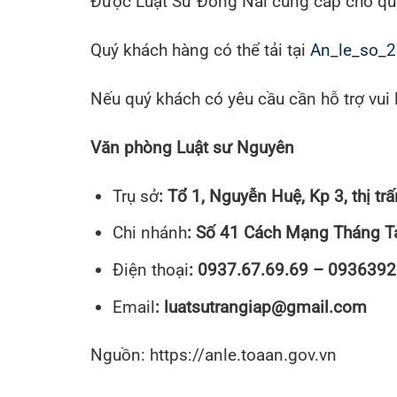
Được Luật Sư Đồng Nai cung cấp cho qu
Quý khách hàng có thể tải tại
An_le_so_
Nếu quý khách có yêu cầu cần hỗ trợ vui l
Văn phòng Luật sư Nguyên
Trụ sở
: Tổ 1, Nguyễn Huệ, Kp 3, thị t
Chi nhánh
: Số 41 Cách Mạng Tháng Tá
Điện thoại
: 0937.67.69.69 – 093639
Email
: luatsutrangiap@gmail.com
Nguồn: https://anle.toaan.gov.vn