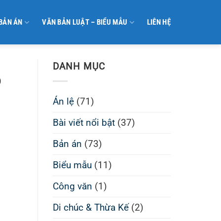
 BẢN ÁN
VĂN BẢN LUẬT – BIỂU MẪU
LIÊN HỆ
DANH MỤC
o
Án lệ
(71)
Bài viết nổi bật
(37)
Bản án
(73)
Biểu mẫu
(11)
Công văn
(1)
Di chúc & Thừa Kế
(2)