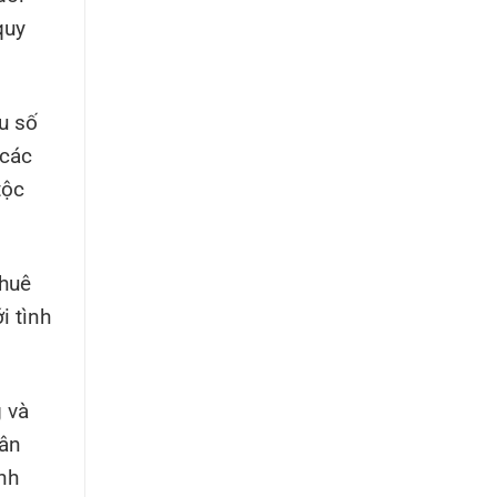
quy
u số
 các
tộc
thuê
i tình
g và
cân
nh