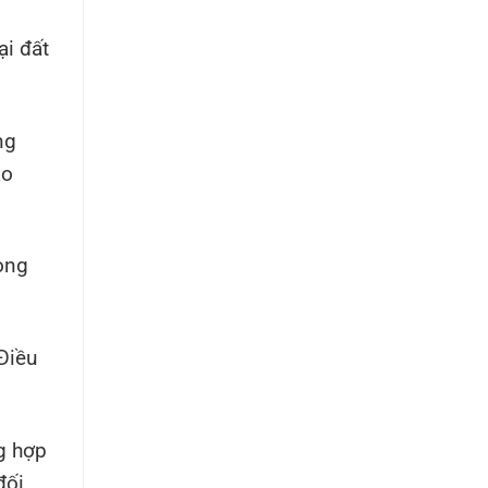
ại đất
ng
ao
ong
Điều
ng hợp
đối