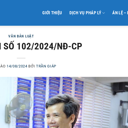
GIỚI THIỆU
DỊCH VỤ PHÁP LÝ
ÁN LỆ –
VĂN BẢN LUẬT
H SỐ 102/2024/NĐ-CP
VÀO
14/08/2024
BỞI
TRẦN GIÁP