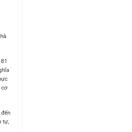
Nhà
 81
ghĩa
hực
 cơ
n đến
 tự,