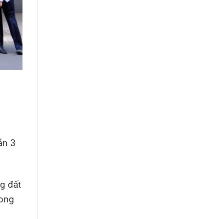
ản 3
g đất
rong